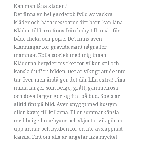
Kan man låna kläder?
Det finns en hel garderob fylld av vackra
kläder och håraccessoarer ditt barn kan låna.
Kläder till barn finns från baby till tonår för
både flicka och pojke. Det finns även
klänningar för gravida samt några för
mammor. Kolla storlek med mig innan.
Kläderna betyder mycket för vilken stil och
känsla du får i bilden. Det är viktigt att de inte
tar över men ändå ger det där lilla extra! Fina
milda färger som beige, grått, gammelrosa
och dova färger gör sig fint på bild. Spets är
alltid fint på bild. Även snyggt med kostym
eller kavaj till killarna. Eller sommarkänsla
med beige linnebyxor och skjorta! Vik gärna
upp ärmar och byxben för en lite avslappnad
känsla. Fint om alla är ungefär lika mycket