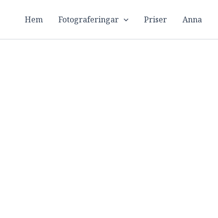
Hoppa
till
Hem
Fotograferingar
Priser
Anna
innehåll